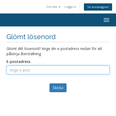
Svenska
Logga in
Se kundvagnen
Togg
navig
Glömt lösenord
Glömt ditt lösenord? Ange din e-postadress nedan för att
påbörja återställning.
E-postadress
Skicka